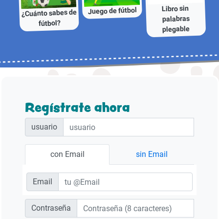
Libro sin
Juego de fútbol
¿Cuánto sabes de
palabras
fútbol?
plegable
Regístrate ahora
usuario
con Email
sin Email
Email
Contraseña