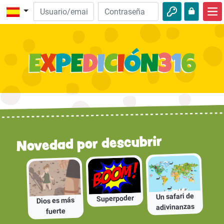
Inicio
Descubre la Biblia
Videos
Audio
Naturaleza
Novedad por descubrir
Aventuras
Actividades
Un safari de
Superpoder
Dios es más
adivinanzas
fuerte