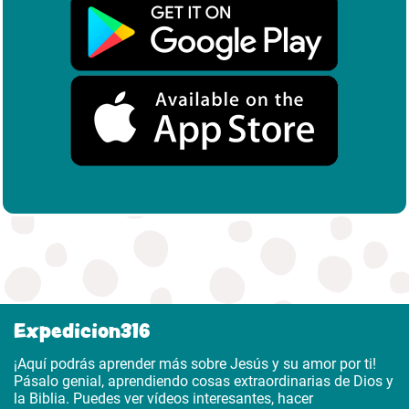
Expedicion316
¡Aquí podrás aprender más sobre Jesús y su amor por ti!
Pásalo genial, aprendiendo cosas extraordinarias de Dios y
la Biblia. Puedes ver vídeos interesantes, hacer