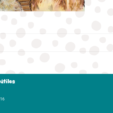
útiles
316