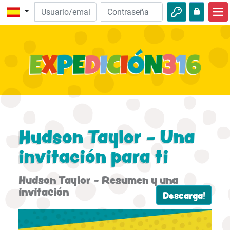
Inicio
Descubre la Biblia
Videos
Audio
Naturaleza
Hudson Taylor - Una
Aventuras
invitación para ti
Actividades
Hudson Taylor - Resumen y una
invitación
Descarga!