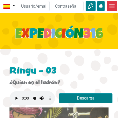
Inicio
Descubre la Biblia
Videos
Audio
Naturaleza
Ringu - 03
Aventuras
¿Quien es el ladrón?
Actividades
Descarga