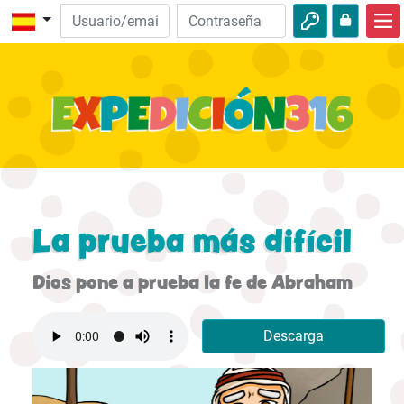
Inicio
Descubre la Biblia
Videos
Audio
Naturaleza
La prueba más difícil
Aventuras
Dios pone a prueba la fe de Abraham
Actividades
Descarga