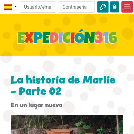
Inicio
Descubre la Biblia
Videos
Audio
Naturaleza
La historia de Marlie
Aventuras
- Parte 02
Actividades
En un lugar nuevo