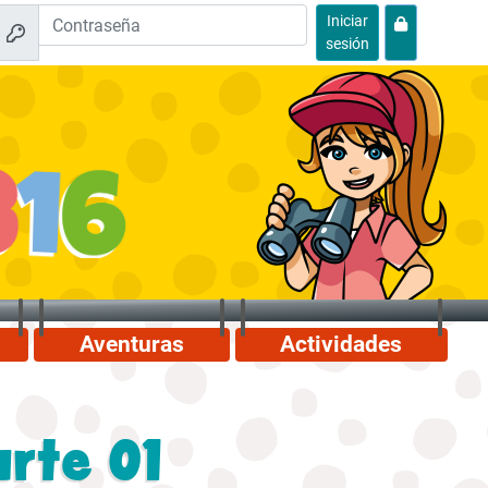
Iniciar
sesión
Aventuras
Actividades
arte 01