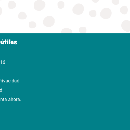
útiles
316
Privacidad
ad
enta ahora.