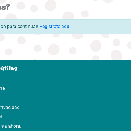
es?
esión para continuar!
Regístrate aquí
útiles
316
Privacidad
ad
enta ahora.