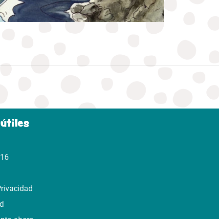
útiles
316
Privacidad
ad