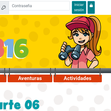
Iniciar
sesión
Aventuras
Actividades
arte 06