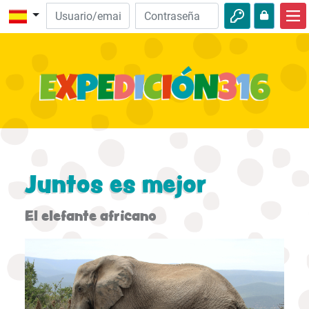
Inicio
Descubre la Biblia
Videos
Audio
Naturaleza
Juntos es mejor
Aventuras
El elefante africano
Actividades