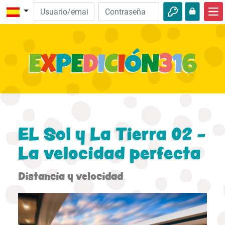
Inicio
Descubre la Biblia
Videos
Audio
Naturaleza
EL Sol y La Tierra 02 -
Aventuras
La velocidad perfecta
Actividades
Distancia y velocidad