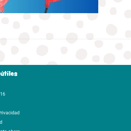
útiles
316
Privacidad
ad