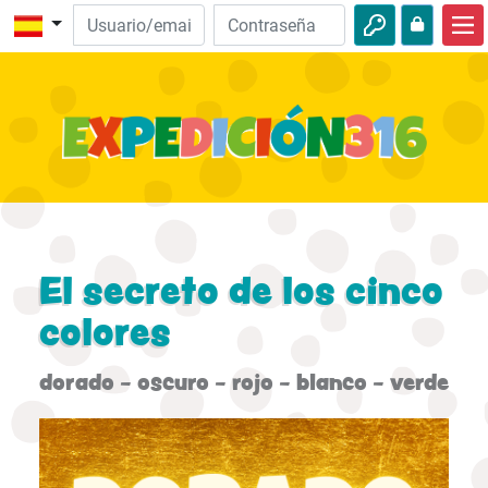
Inicio
Descubre la Biblia
Videos
Audio
Naturaleza
El secreto de los cinco
Aventuras
colores
Actividades
dorado - oscuro - rojo - blanco - verde
;