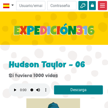
Inicio
Descubre la Biblia
Videos
Audio
Naturaleza
Hudson Taylor - 06
Aventuras
Si tuviera 1000 vidas
Actividades
Descarga