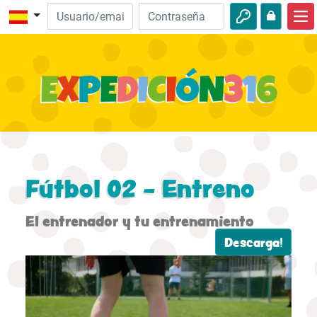
Inicio
Descubre la Biblia
Videos
Audio
Naturaleza
Fútbol 02 - Entreno
Aventuras
El entrenador y tu entrenamiento
Actividades
Descarga!