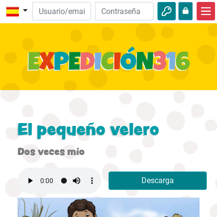
Inicio
Descubre la Biblia
Videos
Audio
Naturaleza
El pequeño velero
Aventuras
Dos veces mio
Actividades
Descarga