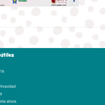
útiles
316
Privacidad
ad
enta ahora.