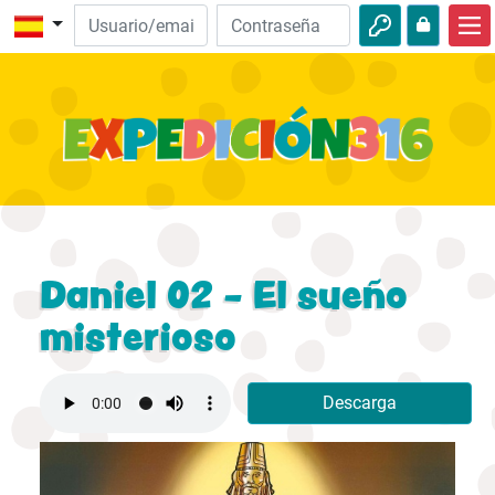
Inicio
Descubre la Biblia
Videos
Audio
Naturaleza
Daniel 02 - El sueño
Aventuras
misterioso
Actividades
Descarga