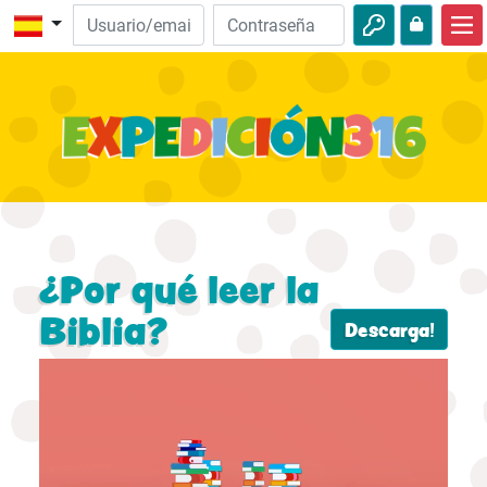
Inicio
Descubre la Biblia
Videos
Audio
Naturaleza
¿Por qué leer la
Aventuras
Biblia?
Descarga!
Actividades