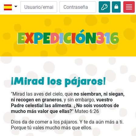
Inicio
Descubre la Biblia
Videos
Audio
Naturaleza
¡Mirad los pájaros!
Aventuras
"Mirad las aves del cielo, que
no siembran, ni siegan,
Actividades
ni recogen en graneros
, y sin embargo,
vuestro
Padre celestial las alimenta
. ¿
No sois vosotros de
mucho más valor que ellas?
" Mateo 6:26
Dios da de comer a los pájaros. Y te da aún más a ti.
Porque tú vales mucho más que ellos.