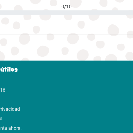
0/10
útiles
316
Privacidad
ad
enta ahora.