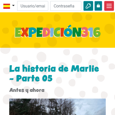
Inicio
Descubre la Biblia
Videos
Audio
Naturaleza
La historia de Marlie
Aventuras
- Parte 05
Actividades
Antes y ahora