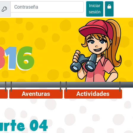
Iniciar
sesión
Aventuras
Actividades
arte 04