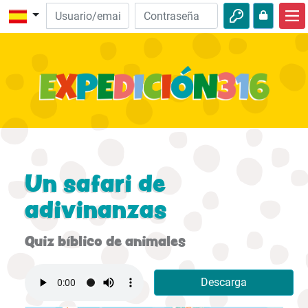
Inicio
Descubre la Biblia
Videos
Audio
Naturaleza
Un safari de
Aventuras
adivinanzas
Actividades
Quiz bíblico de animales
Descarga