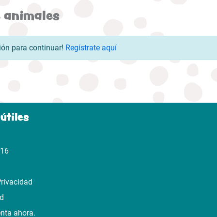
e animales
esión para continuar!
Regístrate aquí
útiles
316
Privacidad
ad
enta ahora.