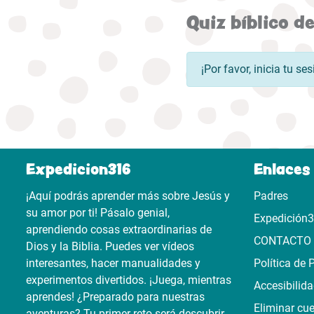
Quiz bíblico d
¡Por favor, inicia tu s
Expedicion316
Enlaces 
¡Aquí podrás aprender más sobre Jesús y
Padres
su amor por ti! Pásalo genial,
Expedición
aprendiendo cosas extraordinarias de
CONTACTO
Dios y la Biblia. Puedes ver vídeos
interesantes, hacer manualidades y
Política de 
experimentos divertidos. ¡Juega, mientras
Accesibilid
aprendes! ¿Preparado para nuestras
Eliminar cu
aventuras? Tu primer reto será descubrir