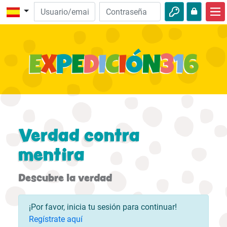
Inicio
Descubre la Biblia
Videos
Audio
Naturaleza
Verdad contra
Aventuras
mentira
Actividades
Descubre la verdad
¡Por favor, inicia tu sesión para continuar!
Regístrate aquí